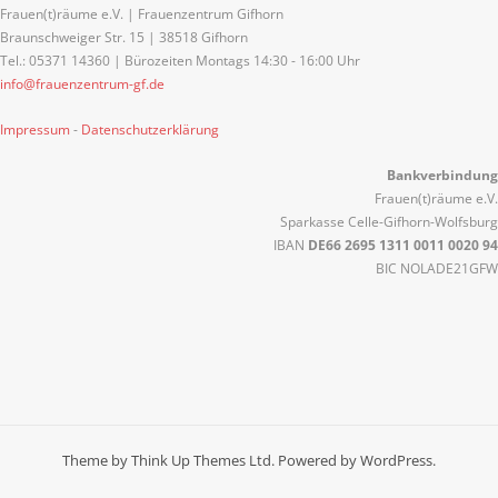
Frauen(t)räume e.V. | Frauenzentrum Gifhorn
Braunschweiger Str. 15 | 38518 Gifhorn
Tel.: 05371 14360 | Bürozeiten Montags 14:30 - 16:00 Uhr
info@frauenzentrum-gf.de
Impressum
-
Datenschutzerklärung
Bankverbindung
Frauen(t)räume e.V.
Sparkasse Celle-Gifhorn-Wolfsburg
IBAN
DE66 2695 1311 0011 0020 94
BIC NOLADE21GFW
Theme by
Think Up Themes Ltd
. Powered by
WordPress
.