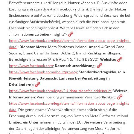
Betroffenenrechte zu erfüllen (d. h. Nutzer können z. B. Auskünfte oder
Löschungsanfragen direkt an Facebook richten). Die Rechte der Nutzer
(insbesondere auf Auskunft, Löschung, Widerspruch und Beschwerde bei
zuständiger Aufsichtsbehörde), werden durch die Vereinbarungen mit
Facebook nicht eingeschränkt. Weitere Hinweise finden sich in den
„Informationen zu Seiten-Insights“ (
https://www.facebook.com/legal/terms/information_about_page_insights_
data
);
Dienstanbieter:
Meta Platforms Ireland Limited, 4 Grand Canal
Square, Grand Canal Harbour, Dublin 2, Irland;
Rechtsgrundlagen:
Berechtigte Interessen (Art. 6 Abs. 1 S. 1 lit. f) DSGVO);
Website:
https://www.facebook.com
;
Datenschutzerklärung:
https://www.facebook.com/about/privacy
;
Standardvertragsklauseln
(Gewährleistung Datenschutzniveau bei Verarbeitung in
Drittländern):
https://www.facebook.com/legal/EU_data_transfer_addendum
;
Weitere
Informationen:
Vereinbarung gemeinsamer Verantwortlichkeit:
https://www.facebook.com/legal/terms/information_about_page_insights_
data
. Die gemeinsame Verantwortlichkeit beschränkt sich auf die
Erhebung durch und Übermittlung von Daten an Meta Platforms Ireland
Limited, ein Unternehmen mit Sitz in der EU. Die weitere Verarbeitung
der Daten liegt in der alleinigen Verantwortung von Meta Platforms