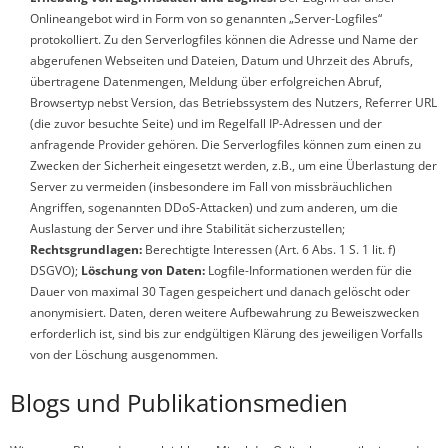
Onlineangebot wird in Form von so genannten „Server-Logfiles“
protokolliert. Zu den Serverlogfiles können die Adresse und Name der
abgerufenen Webseiten und Dateien, Datum und Uhrzeit des Abrufs,
übertragene Datenmengen, Meldung über erfolgreichen Abruf,
Browsertyp nebst Version, das Betriebssystem des Nutzers, Referrer URL
(die zuvor besuchte Seite) und im Regelfall IP-Adressen und der
anfragende Provider gehören. Die Serverlogfiles können zum einen zu
Zwecken der Sicherheit eingesetzt werden, z.B., um eine Überlastung der
Server zu vermeiden (insbesondere im Fall von missbräuchlichen
Angriffen, sogenannten DDoS-Attacken) und zum anderen, um die
Auslastung der Server und ihre Stabilität sicherzustellen;
Rechtsgrundlagen:
Berechtigte Interessen (Art. 6 Abs. 1 S. 1 lit. f)
DSGVO);
Löschung von Daten:
Logfile-Informationen werden für die
Dauer von maximal 30 Tagen gespeichert und danach gelöscht oder
anonymisiert. Daten, deren weitere Aufbewahrung zu Beweiszwecken
erforderlich ist, sind bis zur endgültigen Klärung des jeweiligen Vorfalls
von der Löschung ausgenommen.
Blogs und Publikationsmedien