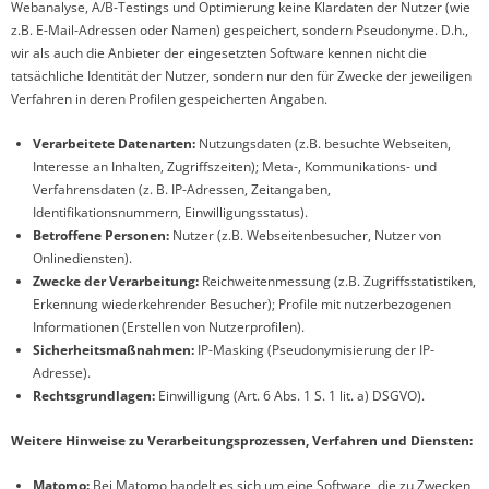
Webanalyse, A/B-Testings und Optimierung keine Klardaten der Nutzer (wie
z.B. E-Mail-Adressen oder Namen) gespeichert, sondern Pseudonyme. D.h.,
wir als auch die Anbieter der eingesetzten Software kennen nicht die
tatsächliche Identität der Nutzer, sondern nur den für Zwecke der jeweiligen
Verfahren in deren Profilen gespeicherten Angaben.
Verarbeitete Datenarten:
Nutzungsdaten (z.B. besuchte Webseiten,
Interesse an Inhalten, Zugriffszeiten); Meta-, Kommunikations- und
Verfahrensdaten (z. B. IP-Adressen, Zeitangaben,
Identifikationsnummern, Einwilligungsstatus).
Betroffene Personen:
Nutzer (z.B. Webseitenbesucher, Nutzer von
Onlinediensten).
Zwecke der Verarbeitung:
Reichweitenmessung (z.B. Zugriffsstatistiken,
Erkennung wiederkehrender Besucher); Profile mit nutzerbezogenen
Informationen (Erstellen von Nutzerprofilen).
Sicherheitsmaßnahmen:
IP-Masking (Pseudonymisierung der IP-
Adresse).
Rechtsgrundlagen:
Einwilligung (Art. 6 Abs. 1 S. 1 lit. a) DSGVO).
Weitere Hinweise zu Verarbeitungsprozessen, Verfahren und Diensten:
Matomo:
Bei Matomo handelt es sich um eine Software, die zu Zwecken