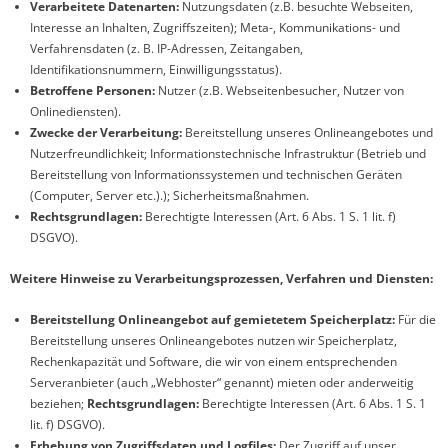
Verarbeitete Datenarten:
Nutzungsdaten (z.B. besuchte Webseiten,
Interesse an Inhalten, Zugriffszeiten); Meta-, Kommunikations- und
Verfahrensdaten (z. B. IP-Adressen, Zeitangaben,
Identifikationsnummern, Einwilligungsstatus).
Betroffene Personen:
Nutzer (z.B. Webseitenbesucher, Nutzer von
Onlinediensten).
Zwecke der Verarbeitung:
Bereitstellung unseres Onlineangebotes und
Nutzerfreundlichkeit; Informationstechnische Infrastruktur (Betrieb und
Bereitstellung von Informationssystemen und technischen Geräten
(Computer, Server etc.).); Sicherheitsmaßnahmen.
Rechtsgrundlagen:
Berechtigte Interessen (Art. 6 Abs. 1 S. 1 lit. f)
DSGVO).
Weitere Hinweise zu Verarbeitungsprozessen, Verfahren und Diensten:
Bereitstellung Onlineangebot auf gemietetem Speicherplatz:
Für die
Bereitstellung unseres Onlineangebotes nutzen wir Speicherplatz,
Rechenkapazität und Software, die wir von einem entsprechenden
Serveranbieter (auch „Webhoster“ genannt) mieten oder anderweitig
beziehen;
Rechtsgrundlagen:
Berechtigte Interessen (Art. 6 Abs. 1 S. 1
lit. f) DSGVO).
Erhebung von Zugriffsdaten und Logfiles:
Der Zugriff auf unser