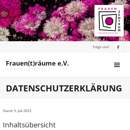
Skip
to
content
Folge uns!
Frauen(t)räume e.V.
Frauenzentrum Gifhorn
Ehrenamtliche Tätigkeit
DATENSCHUTZERKLÄRUNG
Verein & Vorstand
Hand in Hand
Stand: 5. Juli 2023
Inhaltsübersicht