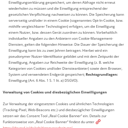
Einwilligungserklärung gespeichert, um deren Abfrage nicht erneut
wiederholen zu müssen und die Einwilligung entsprechend der
gesetzlichen Verpflichtung nachweisen zu können. Die Speicherung kann
serverseitig und/oder in einem Cookie (sogenanntes Opt-In-Cookie, bzw.
mithilfe vergleichbarer Technologien) erfolgen, um die Einwilligung
einem Nutzer, bzw. dessen Gerät zuordnen zu können. Vorbehaltlich
individueller Angaben zu den Anbietern von Cookie-Management-
Diensten, gelten die folgenden Hinweise: Die Dauer der Speicherung der
Einwilligung kann bis zu zwei Jahren betragen. Hierbei wird ein
pseudonymer Nutzer-Identifikator gebildet und mit dem Zeitpunkt der
Einwilligung, Angaben zur Reichweite der Einwilligung (z. B. welche
Kategorien von Cookies und/oder Diensteanbieter) sowie dem Browser,
System und verwendeten Endgerät gespeichert;
Rechtsgrundlagen:
Einwilligung (Art. 6 Abs. 1 S. 1 lit. a) DSGVO).
Verwaltung von Cookies und diesbezüglichen Einwilligungen
Zur Verwaltung der eingesetzten Cookies und ähnlichen Technologien
(Tracking-Pixel, Web-Beacons etc.) und diesbezüglicher Einwilligungen
setzen wir das Consent Tool „Real Cookie Banner“ ein. Details zur
Funktionsweise von „Real Cookie Banner“ findest du unter
https://devowl.io/de/rcb/datenverarbeitung/
.