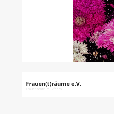
Skip
to
content
Frauen(t)räume e.V.
Frauenzentrum Gifhorn