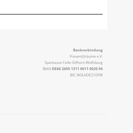
Bankverbindung
Frauen(t)räume e.V.
Sparkasse Celle-Gifhorn-Wolfsburg
IBAN
DE66 2695 1311 0011 0020 94
BIC NOLADE21GFW